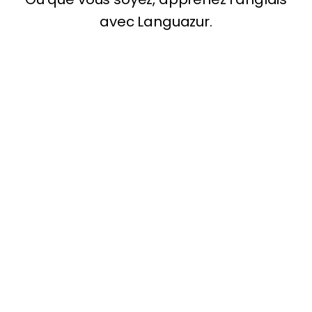
Cours Individuel
60€
HT
/heure
Formation Premium
Choix des dates
Choix de la durée
Éligible CPF